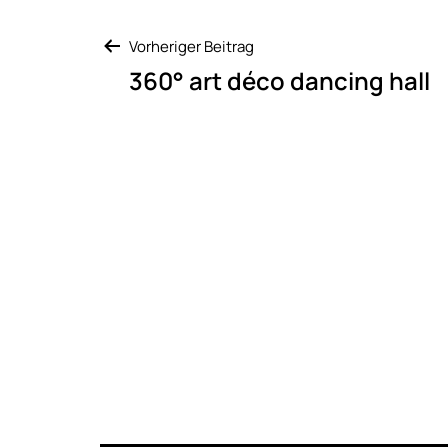
Beitragsnavigation
Vorheriger Beitrag
360° art déco dancing hall