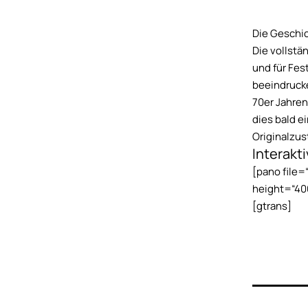
Die Geschic
Die vollstä
und für Fes
beeindruck
70er Jahren
dies bald e
Originalzus
Interakt
[pano file
height=“40
[gtrans]