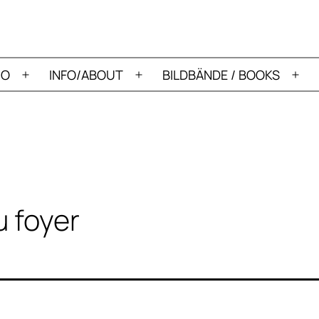
IO
INFO/ABOUT
BILDBÄNDE / BOOKS
Menü
Menü
Me
öffnen
öffnen
öff
u foyer