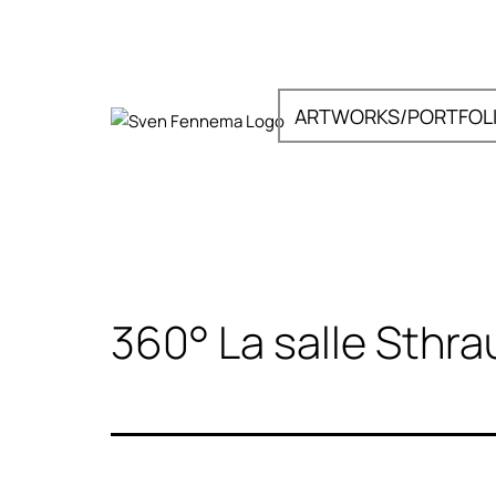
Zum
Inhalt
springen
ARTWORKS/PORTFOL
Sven
Fennema
Fotografie
360° La salle Sthra