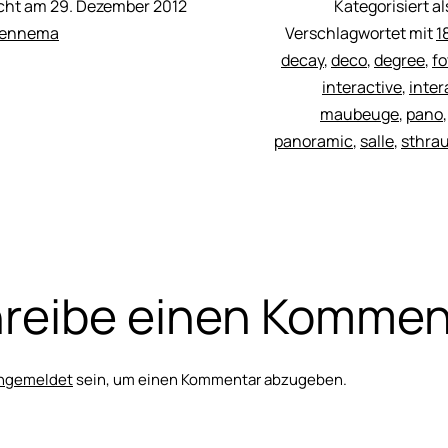
icht am
29. Dezember 2012
Kategorisiert a
Fennema
Verschlagwortet mit
1
decay
,
deco
,
degree
,
fo
interactive
,
inter
maubeuge
,
pano
panoramic
,
salle
,
sthra
reibe einen Kommen
ngemeldet
sein, um einen Kommentar abzugeben.