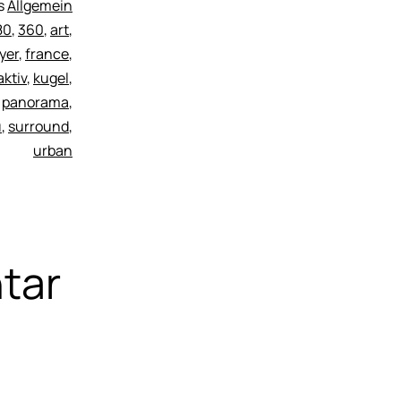
ls
Allgemein
80
,
360
,
art
,
yer
,
france
,
aktiv
,
kugel
,
,
panorama
,
u
,
surround
,
urban
tar