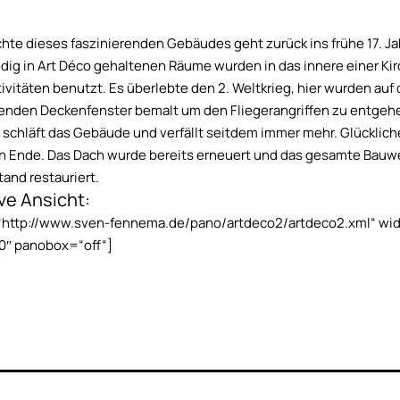
hte dieses faszinierenden Gebäudes geht zurück ins frühe 17. J
ndig in Art Déco gehaltenen Räume wurden in das innere einer Ki
tivitäten benutzt. Es überlebte den 2. Weltkrieg, hier wurden auf 
enden Deckenfenster bemalt um den Fliegerangriffen zu entgehe
 schläft das Gebäude und verfällt seitdem immer mehr. Glücklic
in Ende. Das Dach wurde bereits erneuert und das gesamte Bauwe
tand restauriert.
ive Ansicht:
=“http://www.sven-fennema.de/pano/artdeco2/artdeco2.xml“ wi
0″ panobox=“off“]