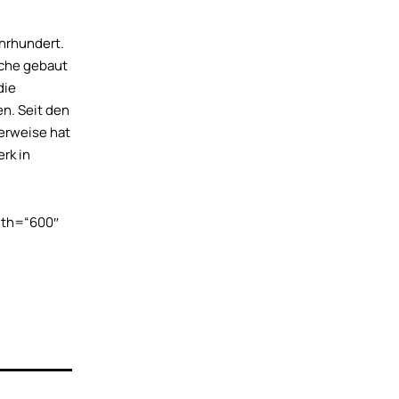
ahrhundert.
rche gebaut
die
n. Seit den
herweise hat
rk in
dth=“600″