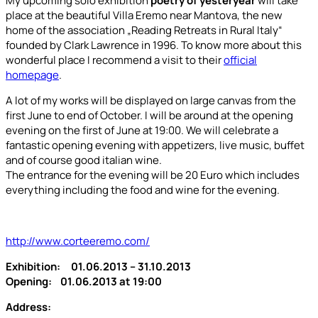
My upcoming solo exhibition
poetry of yesteryear
will take
place at the beautiful Villa Eremo near Mantova, the new
home of the association „Reading Retreats in Rural Italy“
founded by Clark Lawrence in 1996. To know more about this
wonderful place I recommend a visit to their
official
homepage
.
A lot of my works will be displayed on large canvas from the
first June to end of October. I will be around at the opening
evening on the first of June at 19:00. We will celebrate a
fantastic opening evening with appetizers, live music, buffet
and of course good italian wine.
The entrance for the evening will be 20 Euro which includes
everything including the food and wine for the evening.
http://www.corteeremo.com/
Exhibition: 01.06.2013 – 31.10.2013
Opening: 01.06.2013 at 19:00
Address: