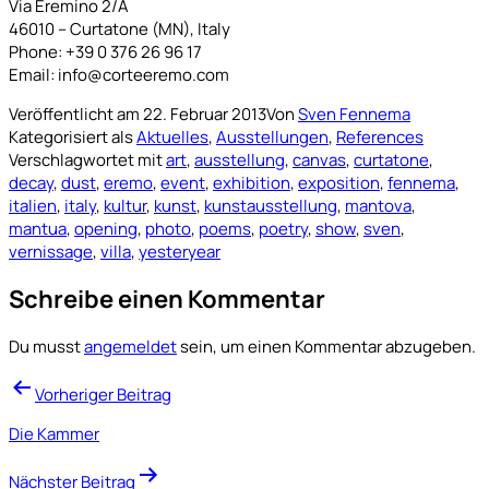
Via Eremino 2/A
46010 – Curtatone (MN), Italy
Phone: +39 0 376 26 96 17
Email: info@corteeremo.com
Veröffentlicht am
22. Februar 2013
Von
Sven Fennema
Kategorisiert als
Aktuelles
,
Ausstellungen
,
References
Verschlagwortet mit
art
,
ausstellung
,
canvas
,
curtatone
,
decay
,
dust
,
eremo
,
event
,
exhibition
,
exposition
,
fennema
,
italien
,
italy
,
kultur
,
kunst
,
kunstausstellung
,
mantova
,
mantua
,
opening
,
photo
,
poems
,
poetry
,
show
,
sven
,
vernissage
,
villa
,
yesteryear
Schreibe einen Kommentar
Du musst
angemeldet
sein, um einen Kommentar abzugeben.
Beitragsnavigation
Vorheriger Beitrag
Die Kammer
Nächster Beitrag