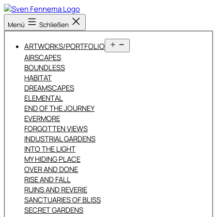
Zum
Inhalt
Sven
Menü
Schließen
springen
Fennema
Fotografie
Menü
ARTWORKS/PORTFOLIO
öffnen
AIRSCAPES
BOUNDLESS
HABITAT
DREAMSCAPES
ELEMENTAL
END OF THE JOURNEY
EVERMORE
FORGOTTEN VIEWS
INDUSTRIAL GARDENS
INTO THE LIGHT
MY HIDING PLACE
OVER AND DONE
RISE AND FALL
RUINS AND REVERIE
SANCTUARIES OF BLISS
SECRET GARDENS