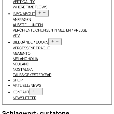
VERTICALITY
WHERE TIME FLOWS
Menü
INFO/ABOUT
öffnen
ANFRAGEN
AUSSTELLUNGEN
VERÖFFENTLICHUNGEN IN MEDIEN / PRESSE
VITA
Menü
BILDBÄNDE / BOOKS
öffnen
VERGESSENE PRACHT
MEMENTO
MELANCHOLIA
NEULAND
NOSTALGIA
TALES OF YESTERYEAR
SHOP
AKTUELL/NEWS
Menü
KONTAKT
öffnen
NEWSLETTER
Schlagwort:
curtatone