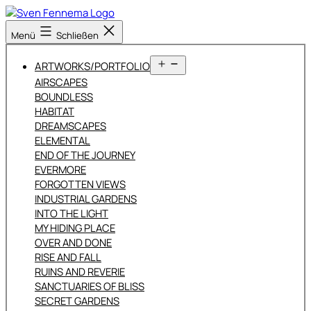
Zum
Inhalt
Sven
Menü
Schließen
springen
Fennema
Fotografie
Menü
ARTWORKS/PORTFOLIO
öffnen
AIRSCAPES
BOUNDLESS
HABITAT
DREAMSCAPES
ELEMENTAL
END OF THE JOURNEY
EVERMORE
FORGOTTEN VIEWS
INDUSTRIAL GARDENS
INTO THE LIGHT
MY HIDING PLACE
OVER AND DONE
RISE AND FALL
RUINS AND REVERIE
SANCTUARIES OF BLISS
SECRET GARDENS