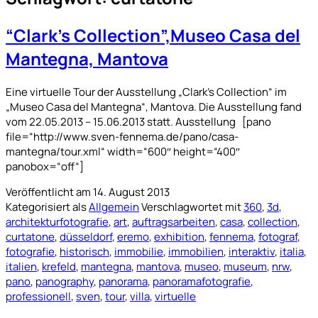
“Clark’s Collection”,Museo Casa del
Mantegna, Mantova
Eine virtuelle Tour der Ausstellung „Clark’s Collection“ im
„Museo Casa del Mantegna“, Mantova. Die Ausstellung fand
vom 22.05.2013 – 15.06.2013 statt. Ausstellung [pano
file=“http://www.sven-fennema.de/pano/casa-
mantegna/tour.xml“ width=“600″ height=“400″
panobox=“off“]
Veröffentlicht am
14. August 2013
Kategorisiert als
Allgemein
Verschlagwortet mit
360
,
3d
,
architekturfotografie
,
art
,
auftragsarbeiten
,
casa
,
collection
,
curtatone
,
düsseldorf
,
eremo
,
exhibition
,
fennema
,
fotograf
,
fotografie
,
historisch
,
immobilie
,
immobilien
,
interaktiv
,
italia
,
italien
,
krefeld
,
mantegna
,
mantova
,
museo
,
museum
,
nrw
,
pano
,
panography
,
panorama
,
panoramafotografie
,
professionell
,
sven
,
tour
,
villa
,
virtuelle