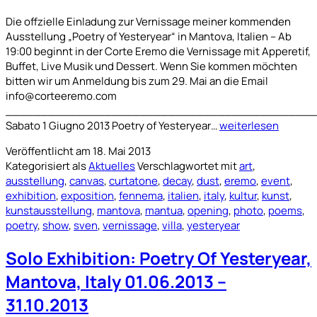
Die offzielle Einladung zur Vernissage meiner kommenden
Ausstellung „Poetry of Yesteryear“ in Mantova, Italien – Ab
19:00 beginnt in der Corte Eremo die Vernissage mit Apperetif,
Buffet, Live Musik und Dessert. Wenn Sie kommen möchten
bitten wir um Anmeldung bis zum 29. Mai an die Email
info@corteeremo.com
____________________________________________
Invitation
Sabato 1 Giugno 2013 Poetry of Yesteryear…
weiterlesen
to
Veröffentlicht am
18. Mai 2013
Poetry
Kategorisiert als
Aktuelles
Verschlagwortet mit
art
,
Of
ausstellung
,
canvas
,
curtatone
,
decay
,
dust
,
eremo
,
event
,
Yesteryear,
exhibition
,
exposition
,
fennema
,
italien
,
italy
,
kultur
,
kunst
,
01.06.2013
kunstausstellung
,
mantova
,
mantua
,
opening
,
photo
,
poems
,
–
poetry
,
show
,
sven
,
vernissage
,
villa
,
yesteryear
19:00
Solo Exhibition: Poetry Of Yesteryear,
Mantova, Italy 01.06.2013 –
31.10.2013