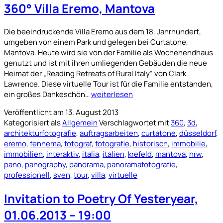
360° Villa Eremo, Mantova
Die beeindruckende Villa Eremo aus dem 18. Jahrhundert,
umgeben von einem Park und gelegen bei Curtatone,
Mantova. Heute wird sie von der Familie als Wochenendhaus
genutzt und ist mit ihren umliegenden Gebäuden die neue
Heimat der „Reading Retreats of Rural Italy“ von Clark
Lawrence. Diese virtuelle Tour ist für die Familie entstanden,
360°
ein großes Dankeschön…
weiterlesen
Villa
Veröffentlicht am
13. August 2013
Eremo,
Kategorisiert als
Allgemein
Verschlagwortet mit
360
,
3d
,
Mantova
architekturfotografie
,
auftragsarbeiten
,
curtatone
,
düsseldorf
,
eremo
,
fennema
,
fotograf
,
fotografie
,
historisch
,
immobilie
,
immobilien
,
interaktiv
,
italia
,
italien
,
krefeld
,
mantova
,
nrw
,
pano
,
panography
,
panorama
,
panoramafotografie
,
professionell
,
sven
,
tour
,
villa
,
virtuelle
Invitation to Poetry Of Yesteryear,
01.06.2013 – 19:00