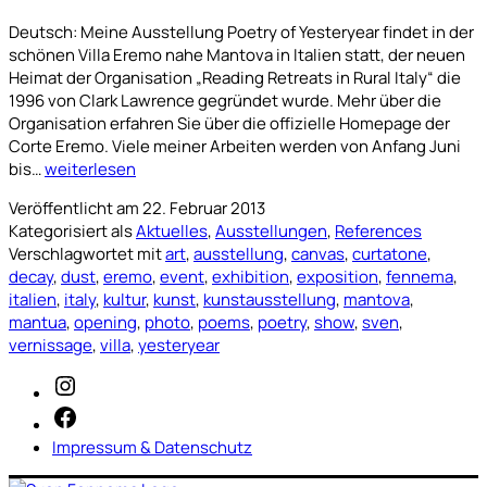
Deutsch: Meine Ausstellung Poetry of Yesteryear findet in der
schönen Villa Eremo nahe Mantova in Italien statt, der neuen
Heimat der Organisation „Reading Retreats in Rural Italy“ die
1996 von Clark Lawrence gegründet wurde. Mehr über die
Organisation erfahren Sie über die offizielle Homepage der
Corte Eremo. Viele meiner Arbeiten werden von Anfang Juni
Solo
bis…
weiterlesen
Exhibition:
Veröffentlicht am
22. Februar 2013
Poetry
Kategorisiert als
Aktuelles
,
Ausstellungen
,
References
Of
Verschlagwortet mit
art
,
ausstellung
,
canvas
,
curtatone
,
Yesteryear,
decay
,
dust
,
eremo
,
event
,
exhibition
,
exposition
,
fennema
,
Mantova,
italien
,
italy
,
kultur
,
kunst
,
kunstausstellung
,
mantova
,
Italy
mantua
,
opening
,
photo
,
poems
,
poetry
,
show
,
sven
,
01.06.2013
vernissage
,
villa
,
yesteryear
–
31.10.2013
Instagram
Facebook
Impressum & Datenschutz