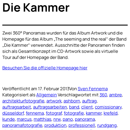
Die Kammer
Zwei 360° Panoramas wurden für das Album Artwork und die
Homepage für das Album „The seeming and the real“ der Band
„Die Kammer“ verwendet. Ausschnitte der Panoramen finden
sich als Gesamtkonzept im CD-Artwork sowie als virtuelle
Tour auf der Homepage der Band.
Besuchen Sie die offizielle Homepage hier
Veröffentlicht am
17. Februar 2013
Von
Sven Fennema
Kategorisiert als
Allgemein
Verschlagwortet mit
360
,
ambre
,
architekturfotografie
,
artwork
,
ashborn
,
auftrag
,
auftragsarbeit
,
auftragsarbeiten
,
band
,
client
,
comissionary
,
düsseldorf
,
fennema
,
fotograf
,
fotografie
,
kammer
,
krefeld
,
kunde
,
marcus
,
matthias
,
nrw
,
pano
,
panorama
,
panoramafotografie
,
produktion
,
professionell
,
rundgang
,