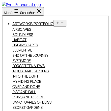
Zum
Inhalt
Sven
Menü
Schließen
springen
Fennema
Fotografie
Menü
ARTWORKS/PORTFOLIO
öffnen
AIRSCAPES
BOUNDLESS
HABITAT
DREAMSCAPES
ELEMENTAL
END OF THE JOURNEY
EVERMORE
FORGOTTEN VIEWS
INDUSTRIAL GARDENS
INTO THE LIGHT
MY HIDING PLACE
OVER AND DONE
RISE AND FALL
RUINS AND REVERIE
SANCTUARIES OF BLISS
SECRET GARDENS