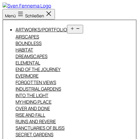
Zum
Inhalt
Sven
Menü
Schließen
springen
Fennema
Fotografie
Menü
ARTWORKS/PORTFOLIO
öffnen
AIRSCAPES
BOUNDLESS
HABITAT
DREAMSCAPES
ELEMENTAL
END OF THE JOURNEY
EVERMORE
FORGOTTEN VIEWS
INDUSTRIAL GARDENS
INTO THE LIGHT
MY HIDING PLACE
OVER AND DONE
RISE AND FALL
RUINS AND REVERIE
SANCTUARIES OF BLISS
SECRET GARDENS