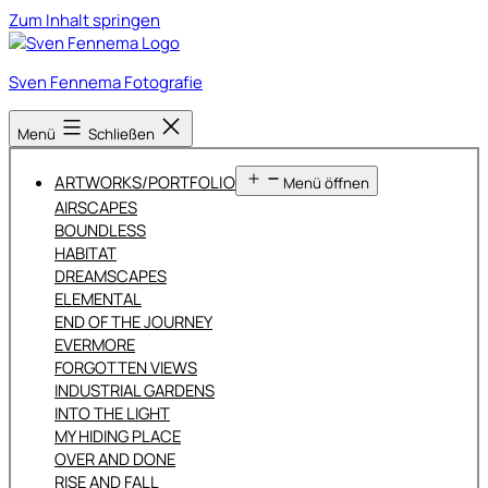
Zum Inhalt springen
Sven Fennema Fotografie
Menü
Schließen
ARTWORKS/PORTFOLIO
Menü öffnen
AIRSCAPES
BOUNDLESS
HABITAT
DREAMSCAPES
ELEMENTAL
END OF THE JOURNEY
EVERMORE
FORGOTTEN VIEWS
INDUSTRIAL GARDENS
INTO THE LIGHT
MY HIDING PLACE
OVER AND DONE
RISE AND FALL