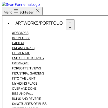
Zum
Inhalt
Sven
Menü
Schließen
springen
Fennema
Fotografie
ARTWORKS/PORTFOLIO
Menü
AIRSCAPES
öffnen
BOUNDLESS
HABITAT
DREAMSCAPES
ELEMENTAL
END OF THE JOURNEY
EVERMORE
FORGOTTEN VIEWS
INDUSTRIAL GARDENS
INTO THE LIGHT
MY HIDING PLACE
OVER AND DONE
RISE AND FALL
RUINS AND REVERIE
SANCTUARIES OF BLISS