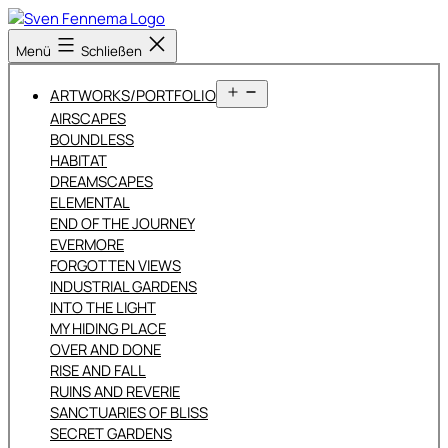
Zum
Inhalt
Sven
Menü
Schließen
springen
Fennema
Fotografie
Menü
ARTWORKS/PORTFOLIO
öffnen
AIRSCAPES
BOUNDLESS
HABITAT
DREAMSCAPES
ELEMENTAL
END OF THE JOURNEY
EVERMORE
FORGOTTEN VIEWS
INDUSTRIAL GARDENS
INTO THE LIGHT
MY HIDING PLACE
OVER AND DONE
RISE AND FALL
RUINS AND REVERIE
SANCTUARIES OF BLISS
SECRET GARDENS