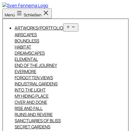
Zum
Inhalt
Sven
Menü
Schließen
springen
Fennema
Fotografie
Menü
ARTWORKS/PORTFOLIO
öffnen
AIRSCAPES
BOUNDLESS
HABITAT
DREAMSCAPES
ELEMENTAL
END OF THE JOURNEY
EVERMORE
FORGOTTEN VIEWS
INDUSTRIAL GARDENS
INTO THE LIGHT
MY HIDING PLACE
OVER AND DONE
RISE AND FALL
RUINS AND REVERIE
SANCTUARIES OF BLISS
SECRET GARDENS