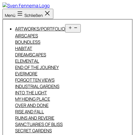
Zum
Inhalt
Sven
Menü
Schließen
springen
Fennema
Fotografie
Menü
ARTWORKS/PORTFOLIO
öffnen
AIRSCAPES
BOUNDLESS
HABITAT
DREAMSCAPES
ELEMENTAL
END OF THE JOURNEY
EVERMORE
FORGOTTEN VIEWS
INDUSTRIAL GARDENS
INTO THE LIGHT
MY HIDING PLACE
OVER AND DONE
RISE AND FALL
RUINS AND REVERIE
SANCTUARIES OF BLISS
SECRET GARDENS