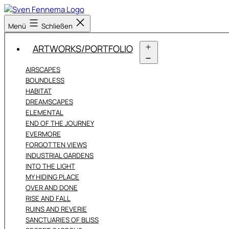
Zum
Inhalt
Sven
Menü
Schließen
springen
Fennema
Fotografie
ARTWORKS/PORTFOLIO
Menü
AIRSCAPES
öffnen
BOUNDLESS
HABITAT
DREAMSCAPES
ELEMENTAL
END OF THE JOURNEY
EVERMORE
FORGOTTEN VIEWS
INDUSTRIAL GARDENS
INTO THE LIGHT
MY HIDING PLACE
OVER AND DONE
RISE AND FALL
RUINS AND REVERIE
SANCTUARIES OF BLISS