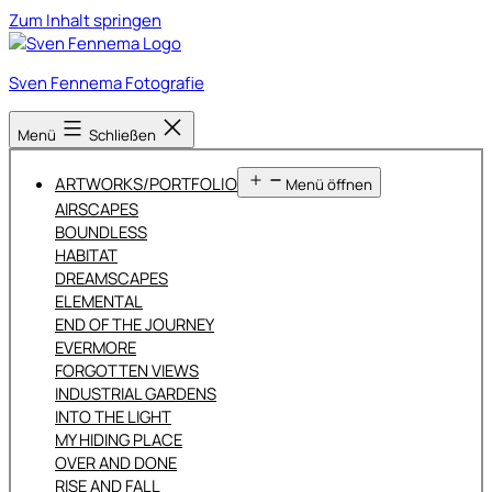
Zum Inhalt springen
Sven Fennema Fotografie
Menü
Schließen
ARTWORKS/PORTFOLIO
Menü öffnen
AIRSCAPES
BOUNDLESS
HABITAT
DREAMSCAPES
ELEMENTAL
END OF THE JOURNEY
EVERMORE
FORGOTTEN VIEWS
INDUSTRIAL GARDENS
INTO THE LIGHT
MY HIDING PLACE
OVER AND DONE
RISE AND FALL