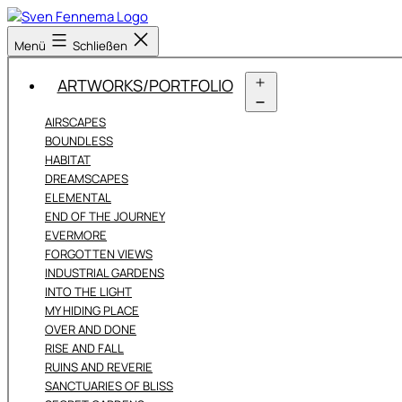
Zum
Inhalt
Sven
Menü
Schließen
springen
Fennema
Fotografie
ARTWORKS/PORTFOLIO
Menü
AIRSCAPES
öffnen
BOUNDLESS
HABITAT
DREAMSCAPES
ELEMENTAL
END OF THE JOURNEY
EVERMORE
FORGOTTEN VIEWS
INDUSTRIAL GARDENS
INTO THE LIGHT
MY HIDING PLACE
OVER AND DONE
RISE AND FALL
RUINS AND REVERIE
SANCTUARIES OF BLISS