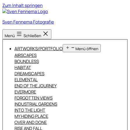
Zum Inhalt springen
Sven Fennema Fotografie
Menü
Schließen
ARTWORKS/PORTFOLIO
Menü öffnen
AIRSCAPES
BOUNDLESS
HABITAT
DREAMSCAPES
ELEMENTAL
END OF THE JOURNEY
EVERMORE
FORGOTTEN VIEWS
INDUSTRIAL GARDENS
INTO THE LIGHT
MY HIDING PLACE
OVER AND DONE
RISE AND FALL