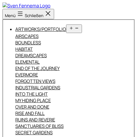
Zum
Inhalt
Sven
Menü
Schließen
springen
Fennema
Fotografie
Menü
ARTWORKS/PORTFOLIO
öffnen
AIRSCAPES
BOUNDLESS
HABITAT
DREAMSCAPES
ELEMENTAL
END OF THE JOURNEY
EVERMORE
FORGOTTEN VIEWS
INDUSTRIAL GARDENS
INTO THE LIGHT
MY HIDING PLACE
OVER AND DONE
RISE AND FALL
RUINS AND REVERIE
SANCTUARIES OF BLISS
SECRET GARDENS