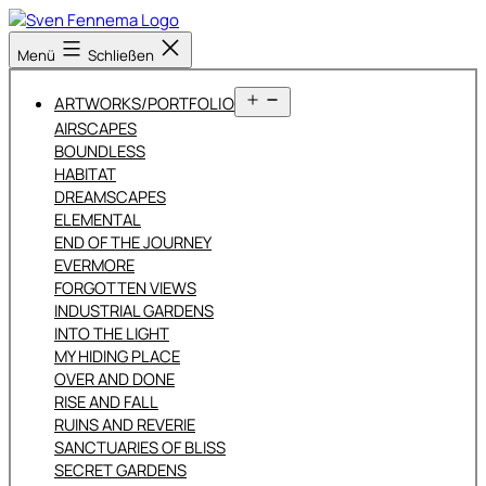
Zum
Inhalt
Sven
Menü
Schließen
springen
Fennema
Fotografie
Menü
ARTWORKS/PORTFOLIO
öffnen
AIRSCAPES
BOUNDLESS
HABITAT
DREAMSCAPES
ELEMENTAL
END OF THE JOURNEY
EVERMORE
FORGOTTEN VIEWS
INDUSTRIAL GARDENS
INTO THE LIGHT
MY HIDING PLACE
OVER AND DONE
RISE AND FALL
RUINS AND REVERIE
SANCTUARIES OF BLISS
SECRET GARDENS