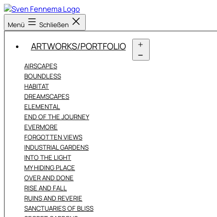
Zum
Inhalt
Sven
Menü
Schließen
springen
Fennema
Fotografie
ARTWORKS/PORTFOLIO
Menü
AIRSCAPES
öffnen
BOUNDLESS
HABITAT
DREAMSCAPES
ELEMENTAL
END OF THE JOURNEY
EVERMORE
FORGOTTEN VIEWS
INDUSTRIAL GARDENS
INTO THE LIGHT
MY HIDING PLACE
OVER AND DONE
RISE AND FALL
RUINS AND REVERIE
SANCTUARIES OF BLISS