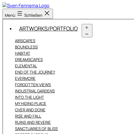
Zum
Inhalt
Sven
Menü
Schließen
springen
Fennema
Fotografie
ARTWORKS/PORTFOLIO
Menü
AIRSCAPES
öffnen
BOUNDLESS
HABITAT
DREAMSCAPES
ELEMENTAL
END OF THE JOURNEY
EVERMORE
FORGOTTEN VIEWS
INDUSTRIAL GARDENS
INTO THE LIGHT
MY HIDING PLACE
OVER AND DONE
RISE AND FALL
RUINS AND REVERIE
SANCTUARIES OF BLISS