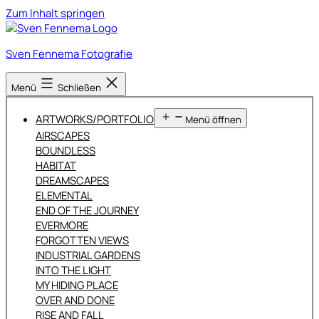
Zum Inhalt springen
Sven Fennema Fotografie
Menü
Schließen
ARTWORKS/PORTFOLIO
Menü öffnen
AIRSCAPES
BOUNDLESS
HABITAT
DREAMSCAPES
ELEMENTAL
END OF THE JOURNEY
EVERMORE
FORGOTTEN VIEWS
INDUSTRIAL GARDENS
INTO THE LIGHT
MY HIDING PLACE
OVER AND DONE
RISE AND FALL