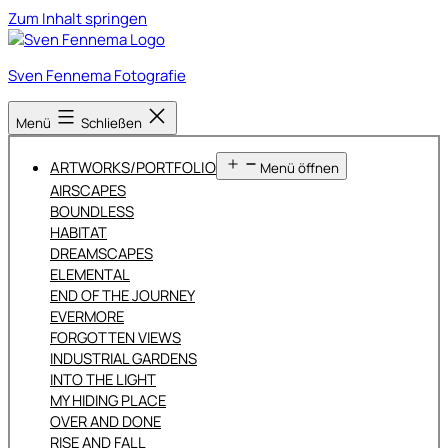
Zum Inhalt springen
Sven Fennema Fotografie
Menü
Schließen
ARTWORKS/PORTFOLIO
Menü öffnen
AIRSCAPES
BOUNDLESS
HABITAT
DREAMSCAPES
ELEMENTAL
END OF THE JOURNEY
EVERMORE
FORGOTTEN VIEWS
INDUSTRIAL GARDENS
INTO THE LIGHT
MY HIDING PLACE
OVER AND DONE
RISE AND FALL