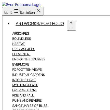
Zum
Inhalt
Sven
Menü
Schließen
springen
Fennema
Fotografie
ARTWORKS/PORTFOLIO
Menü
AIRSCAPES
öffnen
BOUNDLESS
HABITAT
DREAMSCAPES
ELEMENTAL
END OF THE JOURNEY
EVERMORE
FORGOTTEN VIEWS
INDUSTRIAL GARDENS
INTO THE LIGHT
MY HIDING PLACE
OVER AND DONE
RISE AND FALL
RUINS AND REVERIE
SANCTUARIES OF BLISS