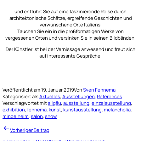
und entführt Sie auf eine faszinierende Reise durch
architektonische Schätze, ergreifende Geschichten und
verwunschene Orte Italiens.
Tauchen Sie ein in die großformatigen Werke von
vergessenen Orten und versinken Sie in seinen Bildbänden.
Der Künstler ist bei der Vernissage anwesend und freut sich
auf interessante Gespräche.
Veröffentlicht am
19. Januar 2019
Von
Sven Fennema
Kategorisiert als
Aktuelles
,
Ausstellungen
,
References
Verschlagwortet mit
allgäu
,
ausstellung
,
einzelausstellung
,
exhibition
,
fennema
,
kunst
,
kunstausstellung
,
melancholia
,
mindelheim
,
salon
,
show
Beitragsnavigation
Vorheriger Beitrag