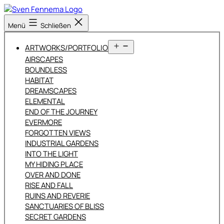
Zum
Inhalt
Sven
Menü
Schließen
springen
Fennema
Fotografie
Menü
ARTWORKS/PORTFOLIO
öffnen
AIRSCAPES
BOUNDLESS
HABITAT
DREAMSCAPES
ELEMENTAL
END OF THE JOURNEY
EVERMORE
FORGOTTEN VIEWS
INDUSTRIAL GARDENS
INTO THE LIGHT
MY HIDING PLACE
OVER AND DONE
RISE AND FALL
RUINS AND REVERIE
SANCTUARIES OF BLISS
SECRET GARDENS