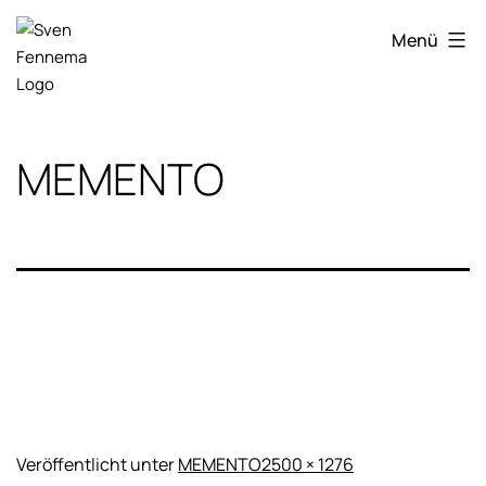
Zum
Sven
Inhalt
Menü
Fennema
springen
Fotografie
MEMENTO
Originalgröße
Veröffentlicht unter
MEMENTO
2500 × 1276