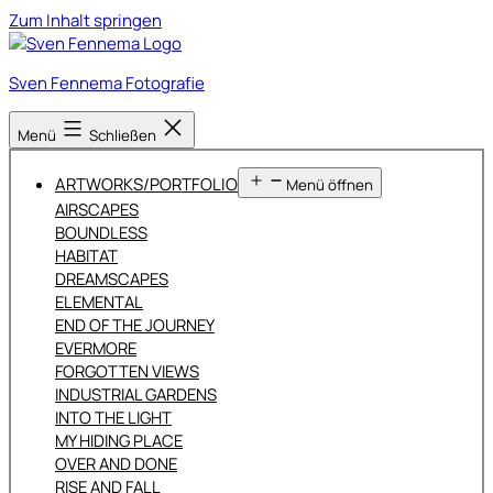
Zum Inhalt springen
Sven Fennema Fotografie
Menü
Schließen
ARTWORKS/PORTFOLIO
Menü öffnen
AIRSCAPES
BOUNDLESS
HABITAT
DREAMSCAPES
ELEMENTAL
END OF THE JOURNEY
EVERMORE
FORGOTTEN VIEWS
INDUSTRIAL GARDENS
INTO THE LIGHT
MY HIDING PLACE
OVER AND DONE
RISE AND FALL