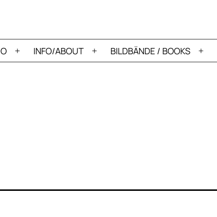
IO
INFO/ABOUT
BILDBÄNDE / BOOKS
Menü
Menü
Me
öffnen
öffnen
öff