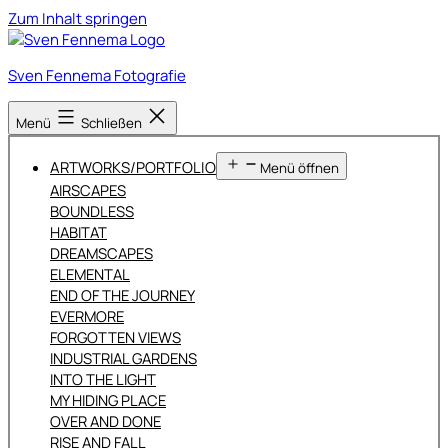
Zum Inhalt springen
Sven Fennema Fotografie
Menü
Schließen
ARTWORKS/PORTFOLIO
Menü öffnen
AIRSCAPES
BOUNDLESS
HABITAT
DREAMSCAPES
ELEMENTAL
END OF THE JOURNEY
EVERMORE
FORGOTTEN VIEWS
INDUSTRIAL GARDENS
INTO THE LIGHT
MY HIDING PLACE
OVER AND DONE
RISE AND FALL