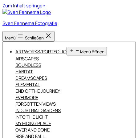
Zum Inhalt springen
Sven Fennema Fotografie
Menü
Schließen
ARTWORKS/PORTFOLIO
Menü öffnen
AIRSCAPES
BOUNDLESS
HABITAT
DREAMSCAPES
ELEMENTAL
END OF THE JOURNEY
EVERMORE
FORGOTTEN VIEWS
INDUSTRIAL GARDENS
INTO THE LIGHT
MY HIDING PLACE
OVER AND DONE
RISE AND FALL