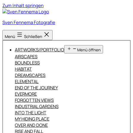
Zum Inhalt springen
Sven Fennema Fotografie
Menü
Schließen
ARTWORKS/PORTFOLIO
Menü öffnen
AIRSCAPES
BOUNDLESS
HABITAT
DREAMSCAPES
ELEMENTAL
END OF THE JOURNEY
EVERMORE
FORGOTTEN VIEWS
INDUSTRIAL GARDENS
INTO THE LIGHT
MY HIDING PLACE
OVER AND DONE
RISE AND FALL