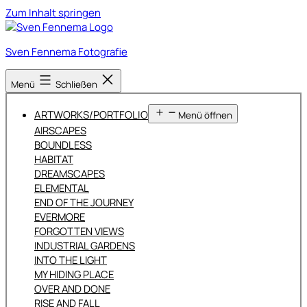
Zum Inhalt springen
Sven Fennema Fotografie
Menü
Schließen
ARTWORKS/PORTFOLIO
Menü öffnen
AIRSCAPES
BOUNDLESS
HABITAT
DREAMSCAPES
ELEMENTAL
END OF THE JOURNEY
EVERMORE
FORGOTTEN VIEWS
INDUSTRIAL GARDENS
INTO THE LIGHT
MY HIDING PLACE
OVER AND DONE
RISE AND FALL