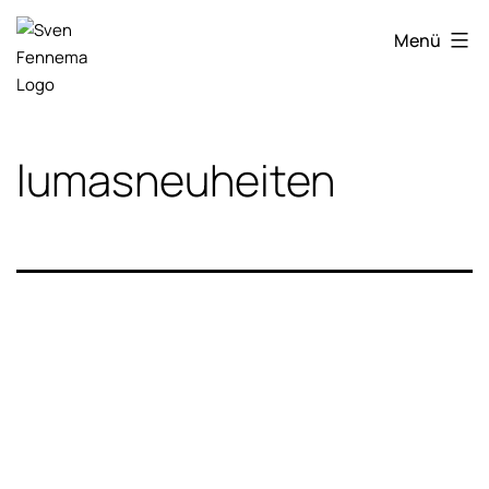
Zum
Sven
Inhalt
Menü
Fennema
springen
Fotografie
lumasneuheiten