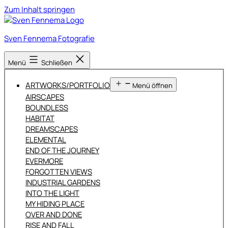
Zum Inhalt springen
Sven Fennema Fotografie
Menü
Schließen
ARTWORKS/PORTFOLIO
Menü öffnen
AIRSCAPES
BOUNDLESS
HABITAT
DREAMSCAPES
ELEMENTAL
END OF THE JOURNEY
EVERMORE
FORGOTTEN VIEWS
INDUSTRIAL GARDENS
INTO THE LIGHT
MY HIDING PLACE
OVER AND DONE
RISE AND FALL