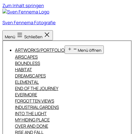
Zum Inhalt springen
Sven Fennema Fotografie
Menü
Schließen
ARTWORKS/PORTFOLIO
Menü öffnen
AIRSCAPES
BOUNDLESS
HABITAT
DREAMSCAPES
ELEMENTAL
END OF THE JOURNEY
EVERMORE
FORGOTTEN VIEWS
INDUSTRIAL GARDENS
INTO THE LIGHT
MY HIDING PLACE
OVER AND DONE
RISE AND FALL