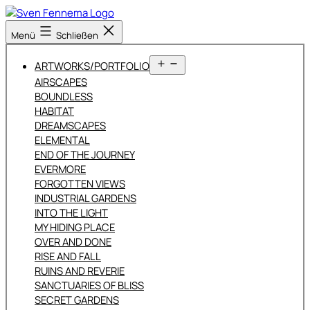
Zum
Inhalt
Sven
Menü
Schließen
springen
Fennema
Fotografie
Menü
ARTWORKS/PORTFOLIO
öffnen
AIRSCAPES
BOUNDLESS
HABITAT
DREAMSCAPES
ELEMENTAL
END OF THE JOURNEY
EVERMORE
FORGOTTEN VIEWS
INDUSTRIAL GARDENS
INTO THE LIGHT
MY HIDING PLACE
OVER AND DONE
RISE AND FALL
RUINS AND REVERIE
SANCTUARIES OF BLISS
SECRET GARDENS