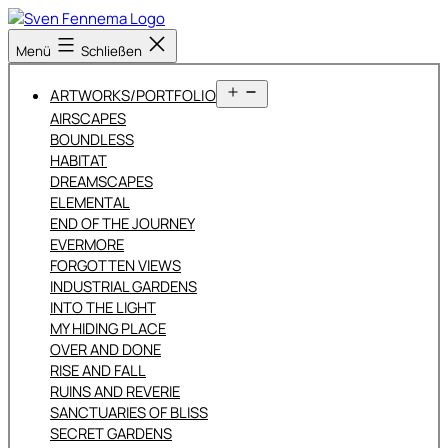
Zum
Inhalt
Sven
Menü
Schließen
springen
Fennema
Fotografie
Menü
ARTWORKS/PORTFOLIO
öffnen
AIRSCAPES
BOUNDLESS
HABITAT
DREAMSCAPES
ELEMENTAL
END OF THE JOURNEY
EVERMORE
FORGOTTEN VIEWS
INDUSTRIAL GARDENS
INTO THE LIGHT
MY HIDING PLACE
OVER AND DONE
RISE AND FALL
RUINS AND REVERIE
SANCTUARIES OF BLISS
SECRET GARDENS