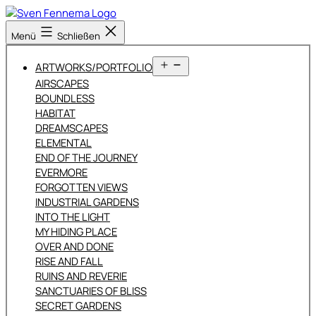
Zum
Inhalt
Sven
Menü
Schließen
springen
Fennema
Fotografie
Menü
ARTWORKS/PORTFOLIO
öffnen
AIRSCAPES
BOUNDLESS
HABITAT
DREAMSCAPES
ELEMENTAL
END OF THE JOURNEY
EVERMORE
FORGOTTEN VIEWS
INDUSTRIAL GARDENS
INTO THE LIGHT
MY HIDING PLACE
OVER AND DONE
RISE AND FALL
RUINS AND REVERIE
SANCTUARIES OF BLISS
SECRET GARDENS