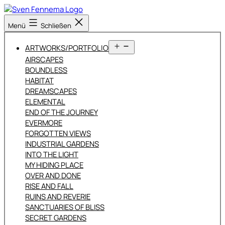
Zum
Inhalt
Sven
Menü
Schließen
springen
Fennema
Fotografie
Menü
ARTWORKS/PORTFOLIO
öffnen
AIRSCAPES
BOUNDLESS
HABITAT
DREAMSCAPES
ELEMENTAL
END OF THE JOURNEY
EVERMORE
FORGOTTEN VIEWS
INDUSTRIAL GARDENS
INTO THE LIGHT
MY HIDING PLACE
OVER AND DONE
RISE AND FALL
RUINS AND REVERIE
SANCTUARIES OF BLISS
SECRET GARDENS