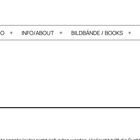
IO
INFO/ABOUT
BILDBÄNDE / BOOKS
Menü
Menü
Me
öffnen
öffnen
öff