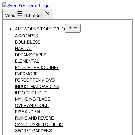
Zum
Inhalt
Sven
Menü
Schließen
springen
Fennema
Fotografie
Menü
ARTWORKS/PORTFOLIO
öffnen
AIRSCAPES
BOUNDLESS
HABITAT
DREAMSCAPES
ELEMENTAL
END OF THE JOURNEY
EVERMORE
FORGOTTEN VIEWS
INDUSTRIAL GARDENS
INTO THE LIGHT
MY HIDING PLACE
OVER AND DONE
RISE AND FALL
RUINS AND REVERIE
SANCTUARIES OF BLISS
SECRET GARDENS