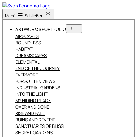
Zum
Inhalt
Sven
Menü
Schließen
springen
Fennema
Fotografie
Menü
ARTWORKS/PORTFOLIO
öffnen
AIRSCAPES
BOUNDLESS
HABITAT
DREAMSCAPES
ELEMENTAL
END OF THE JOURNEY
EVERMORE
FORGOTTEN VIEWS
INDUSTRIAL GARDENS
INTO THE LIGHT
MY HIDING PLACE
OVER AND DONE
RISE AND FALL
RUINS AND REVERIE
SANCTUARIES OF BLISS
SECRET GARDENS