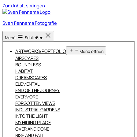
Zum Inhalt springen
Sven Fennema Fotografie
Menü
Schließen
ARTWORKS/PORTFOLIO
Menü öffnen
AIRSCAPES
BOUNDLESS
HABITAT
DREAMSCAPES
ELEMENTAL
END OF THE JOURNEY
EVERMORE
FORGOTTEN VIEWS
INDUSTRIAL GARDENS
INTO THE LIGHT
MY HIDING PLACE
OVER AND DONE
RISE AND FALL