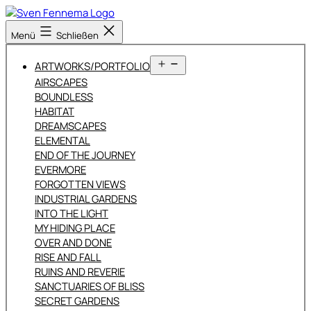
Zum
Inhalt
Sven
Menü
Schließen
springen
Fennema
Fotografie
Menü
ARTWORKS/PORTFOLIO
öffnen
AIRSCAPES
BOUNDLESS
HABITAT
DREAMSCAPES
ELEMENTAL
END OF THE JOURNEY
EVERMORE
FORGOTTEN VIEWS
INDUSTRIAL GARDENS
INTO THE LIGHT
MY HIDING PLACE
OVER AND DONE
RISE AND FALL
RUINS AND REVERIE
SANCTUARIES OF BLISS
SECRET GARDENS