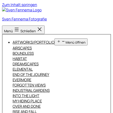
Zum Inhalt springen
Sven Fennema Fotografie
Menü
Schließen
ARTWORKS/PORTFOLIO
Menü öffnen
AIRSCAPES
BOUNDLESS
HABITAT
DREAMSCAPES
ELEMENTAL
END OF THE JOURNEY
EVERMORE
FORGOTTEN VIEWS
INDUSTRIAL GARDENS
INTO THE LIGHT
MY HIDING PLACE
OVER AND DONE
RISE AND FALL