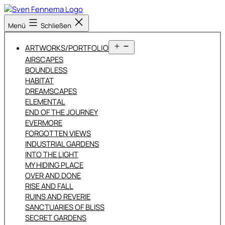
Zum
Inhalt
Sven
Menü
Schließen
springen
Fennema
Fotografie
Menü
ARTWORKS/PORTFOLIO
öffnen
AIRSCAPES
BOUNDLESS
HABITAT
DREAMSCAPES
ELEMENTAL
END OF THE JOURNEY
EVERMORE
FORGOTTEN VIEWS
INDUSTRIAL GARDENS
INTO THE LIGHT
MY HIDING PLACE
OVER AND DONE
RISE AND FALL
RUINS AND REVERIE
SANCTUARIES OF BLISS
SECRET GARDENS