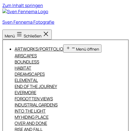
Zum Inhalt springen
Sven Fennema Fotografie
Menü
Schließen
ARTWORKS/PORTFOLIO
Menü öffnen
AIRSCAPES
BOUNDLESS
HABITAT
DREAMSCAPES
ELEMENTAL
END OF THE JOURNEY
EVERMORE
FORGOTTEN VIEWS
INDUSTRIAL GARDENS
INTO THE LIGHT
MY HIDING PLACE
OVER AND DONE
RISE AND FALL