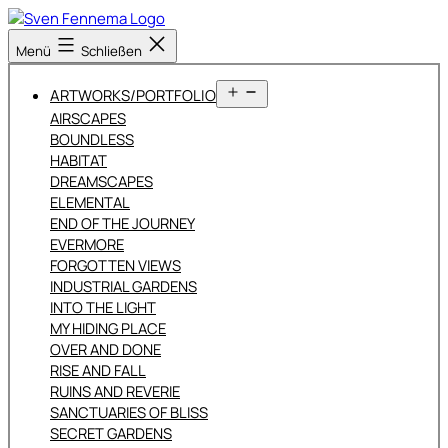
Zum
Inhalt
Sven
Menü
Schließen
springen
Fennema
Fotografie
Menü
ARTWORKS/PORTFOLIO
öffnen
AIRSCAPES
BOUNDLESS
HABITAT
DREAMSCAPES
ELEMENTAL
END OF THE JOURNEY
EVERMORE
FORGOTTEN VIEWS
INDUSTRIAL GARDENS
INTO THE LIGHT
MY HIDING PLACE
OVER AND DONE
RISE AND FALL
RUINS AND REVERIE
SANCTUARIES OF BLISS
SECRET GARDENS