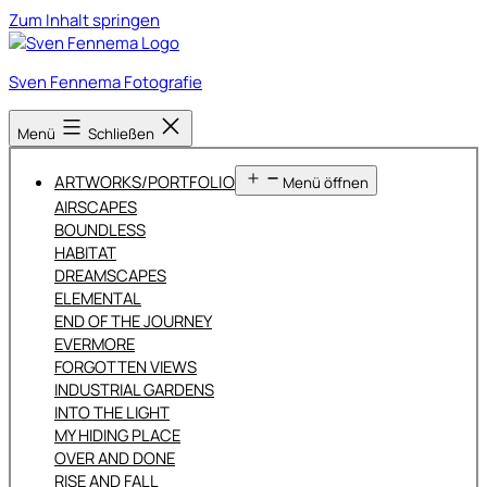
Zum Inhalt springen
Sven Fennema Fotografie
Menü
Schließen
ARTWORKS/PORTFOLIO
Menü öffnen
AIRSCAPES
BOUNDLESS
HABITAT
DREAMSCAPES
ELEMENTAL
END OF THE JOURNEY
EVERMORE
FORGOTTEN VIEWS
INDUSTRIAL GARDENS
INTO THE LIGHT
MY HIDING PLACE
OVER AND DONE
RISE AND FALL