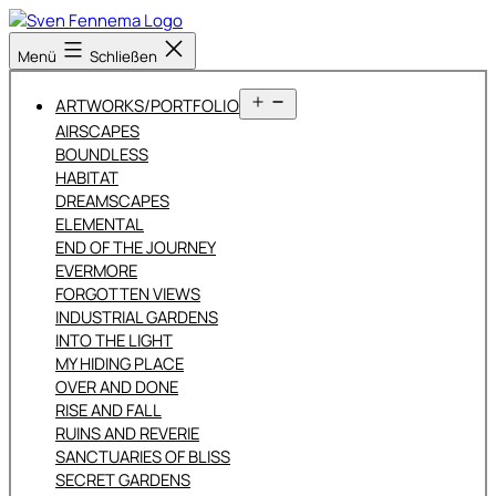
Zum
Inhalt
Sven
Menü
Schließen
springen
Fennema
Fotografie
Menü
ARTWORKS/PORTFOLIO
öffnen
AIRSCAPES
BOUNDLESS
HABITAT
DREAMSCAPES
ELEMENTAL
END OF THE JOURNEY
EVERMORE
FORGOTTEN VIEWS
INDUSTRIAL GARDENS
INTO THE LIGHT
MY HIDING PLACE
OVER AND DONE
RISE AND FALL
RUINS AND REVERIE
SANCTUARIES OF BLISS
SECRET GARDENS