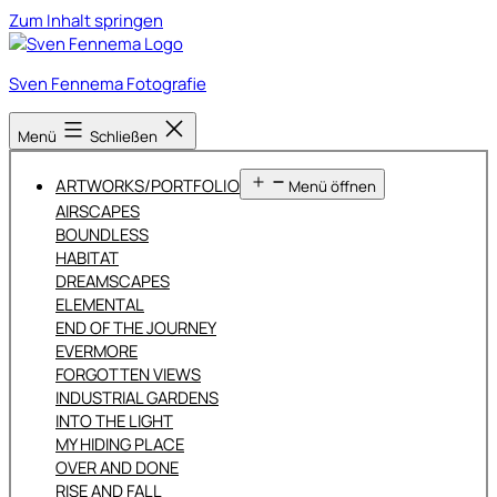
Zum Inhalt springen
Sven Fennema Fotografie
Menü
Schließen
ARTWORKS/PORTFOLIO
Menü öffnen
AIRSCAPES
BOUNDLESS
HABITAT
DREAMSCAPES
ELEMENTAL
END OF THE JOURNEY
EVERMORE
FORGOTTEN VIEWS
INDUSTRIAL GARDENS
INTO THE LIGHT
MY HIDING PLACE
OVER AND DONE
RISE AND FALL