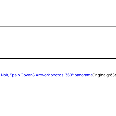
unk Noir, Spain Cover & Artwork photos, 360° panorama
Originalgröß