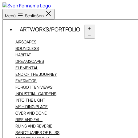
Zum
Inhalt
Sven
Menü
Schließen
springen
Fennema
Fotografie
ARTWORKS/PORTFOLIO
Menü
AIRSCAPES
öffnen
BOUNDLESS
HABITAT
DREAMSCAPES
ELEMENTAL
END OF THE JOURNEY
EVERMORE
FORGOTTEN VIEWS
INDUSTRIAL GARDENS
INTO THE LIGHT
MY HIDING PLACE
OVER AND DONE
RISE AND FALL
RUINS AND REVERIE
SANCTUARIES OF BLISS