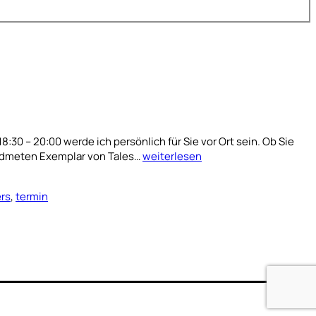
30 – 20:00 werde ich persönlich für Sie vor Ort sein. Ob Sie
Event
widmeten Exemplar von Tales…
weiterlesen
am
10.12.2014,
rs
,
termin
Barbara
Buchhandlung
Moers